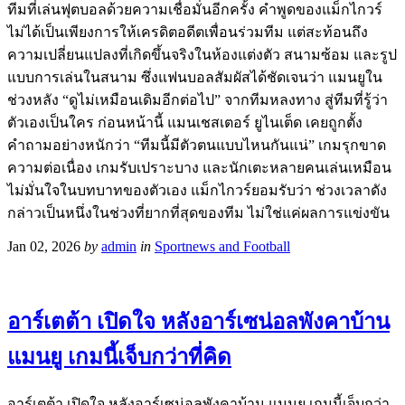
ทีมที่เล่นฟุตบอลด้วยความเชื่อมั่นอีกครั้ง คำพูดของแม็กไกวร์
ไม่ได้เป็นเพียงการให้เครดิตอดีตเพื่อนร่วมทีม แต่สะท้อนถึง
ความเปลี่ยนแปลงที่เกิดขึ้นจริงในห้องแต่งตัว สนามซ้อม และรูป
แบบการเล่นในสนาม ซึ่งแฟนบอลสัมผัสได้ชัดเจนว่า แมนยูใน
ช่วงหลัง “ดูไม่เหมือนเดิมอีกต่อไป” จากทีมหลงทาง สู่ทีมที่รู้ว่า
ตัวเองเป็นใคร ก่อนหน้านี้ แมนเชสเตอร์ ยูไนเต็ด เคยถูกตั้ง
คำถามอย่างหนักว่า “ทีมนี้มีตัวตนแบบไหนกันแน่” เกมรุกขาด
ความต่อเนื่อง เกมรับเปราะบาง และนักเตะหลายคนเล่นเหมือน
ไม่มั่นใจในบทบาทของตัวเอง แม็กไกวร์ยอมรับว่า ช่วงเวลาดัง
กล่าวเป็นหนึ่งในช่วงที่ยากที่สุดของทีม ไม่ใช่แค่ผลการแข่งขัน
Jan 02, 2026
by
admin
in
Sportnews and Football
อาร์เตต้า เปิดใจ หลังอาร์เซน่อลพังคาบ้าน
แมนยู เกมนี้เจ็บกว่าที่คิด
อาร์เตต้า เปิดใจ หลังอาร์เซน่อลพังคาบ้าน แมนยู เกมนี้เจ็บกว่า