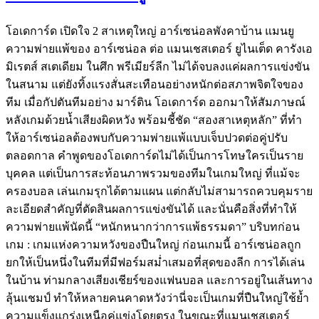
โอเดการ์ด เปิดใจ 2 สาเหตุใหญ่ อาร์เซน่อลพังคาบ้าน แมนยู
ความพ่ายแพ้ของ อาร์เซน่อล ต่อ แมนเชสเตอร์ ยูไนเต็ด คารังเอ
มิเรตส์ สเตเดียม ในศึก พรีเมียร์ลีก ไม่ได้จบลงแค่ผลการแข่งขัน
ในสนาม แต่ยังทิ้งแรงสั่นสะเทือนอย่างหนักต่อสภาพจิตใจของ
ทีม เมื่อกัปตันทีมอย่าง มาร์ติน โอเดการ์ด ออกมาให้สัมภาษณ์
หลังเกมด้วยน้ำเสียงผิดหวัง พร้อมชี้ชัด “สองสาเหตุหลัก” ที่ทำ
ให้อาร์เซน่อลต้องพบกับความพ่ายแพ้แบบเจ็บปวดต่อคู่ปรับ
ตลอดกาล คำพูดของโอเดการ์ดไม่ได้เป็นการโทษใครเป็นราย
บุคคล แต่เป็นการสะท้อนภาพรวมของทีมในเกมใหญ่ ที่แม้จะ
ครองบอล เล่นเกมรุกได้ตามแผน แต่กลับไม่สามารถควบคุมราย
ละเอียดสำคัญที่ตัดสินผลการแข่งขันได้ และนั่นคือสิ่งที่ทำให้
ความพ่ายแพ้นัดนี้ “หนักหนากว่าการแพ้ธรรมดา” บริบทก่อน
เกม : เกมแห่งความหวังของปืนใหญ่ ก่อนเกมนี้ อาร์เซน่อลถูก
ยกให้เป็นหนึ่งในทีมที่มีฟอร์มสม่ำเสมอที่สุดของลีก การได้เล่น
ในบ้าน ท่ามกลางเสียงเชียร์ของแฟนบอล และการอยู่ในเส้นทาง
ลุ้นแชมป์ ทำให้หลายคนคาดหวังว่านี่จะเป็นเกมที่ปืนใหญ่ใช้ย้ำ
ความแข็งแกร่งเหนือคู่แข่งโดยตรง ในขณะที่แมนเชสเตอร์