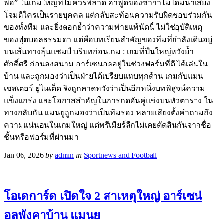
พอ” ในเกมใหญ่ที่ไม่ควรพลาด คำพูดของซาก้าไม่ได้มีน้ำเสียง
โจมตีใครเป็นรายบุคคล แต่กลับสะท้อนความรับผิดชอบร่วมกัน
ของทั้งทีม และยิ่งตอกย้ำว่าความพ่ายแพ้นัดนี้ ไม่ใช่อุบัติเหตุ
ของฟุตบอลธรรมดา แต่คือบทเรียนสำคัญของทีมที่กำลังเดินอยู่
บนเส้นทางลุ้นแชมป์ บริบทก่อนเกม : เกมที่ปืนใหญ่หวังย้ำ
ศักดิ์ศรี ก่อนลงสนาม อาร์เซนอลอยู่ในช่วงฟอร์มที่ดี ได้เล่นใน
บ้าน และถูกมองว่าเป็นฝ่ายได้เปรียบแทบทุกด้าน เกมกับแมน
เชสเตอร์ ยูไนเต็ด จึงถูกคาดหวังว่าเป็นอีกหนึ่งบทพิสูจน์ความ
แข็งแกร่ง และโอกาสสำคัญในการกดดันคู่แข่งบนหัวตาราง ใน
ทางกลับกัน แมนยูถูกมองว่าเป็นทีมรอง หลายเสียงตั้งคำถามถึง
ความแน่นอนในเกมใหญ่ แต่พรีเมียร์ลีกไม่เคยตัดสินกันจากชื่อ
ชั้นหรือฟอร์มที่ผ่านมา
Jan 06, 2026
by
admin
in
Sportnews and Football
โอเดการ์ด เปิดใจ 2 สาเหตุใหญ่ อาร์เซน่
อลพังคาบ้าน แมนยู