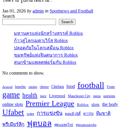
โหดร้าย รูปเกมโดยรวม :
Jan 01, 2026
by
admin
in
Sportnews and Football
Search
Search
มหานครแห่งนักสร้างสรรค์ Roblox
ก้าวสู่โลกเมตาเวิร์ส Roblox
ปลอดภัยในโลกเสมือน Roblox
ขุมทรัพย์แห่งจินตนาการ Roblox
สนุกข้ามแพลตฟอร์มกับ Roblox
No comments to show.
football
food
Chelsea
benefits
casino
cheese
Fruits
Arsenal
game
health
Liverpool
juice
Manchester City
menu
nutrients
Premier League
online slots
the body
slots
Roblox
Ufabet
การแข่งขัน
ทีมชาติ
water
คอมมิวนิตี้
ดาวรุ่ง
ฟุตบอล
พรีเมียร์ลีก
ฟุตบอลยุโรป
ฟุตบอลเยอรมัน