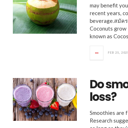
may benefit your
recent years, c
beverage.สมัคร
Coconuts grow in
known as Cocos
FEB 25, 202
Do smo
loss?
Smoothies are f
Research sugges