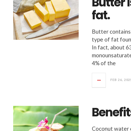
Butter 
fat.
Butter contains
type of fat fou
In fact, about 6
monounsaturate
4% of the
FEB 26, 202
Benefit
Coconut water ca