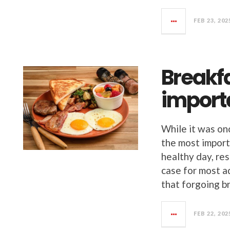
FEB 23, 202
Breakfa
import
While it was on
the most importa
healthy day, re
case for most ad
that forgoing b
FEB 22, 202