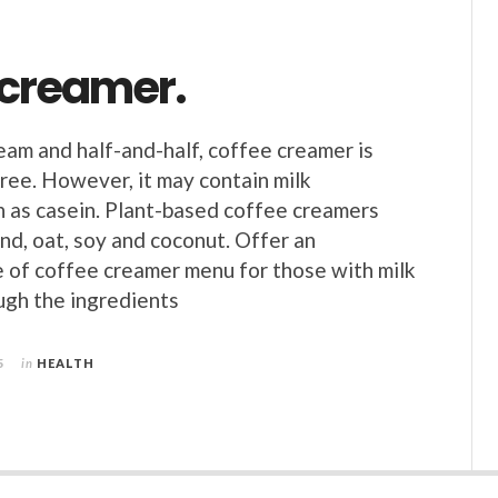
 creamer.
eam and half-and-half, coffee creamer is
free. However, it may contain milk
h as casein. Plant-based coffee creamers
d, oat, soy and coconut. Offer an
e of coffee creamer menu for those with milk
ough the ingredients
5
in
HEALTH