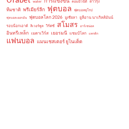
การแข่งขัน
water
คอมมิวนิตี้
ดาวรุ่ง
ฟุตบอล
พรีเมียร์ลีก
ทีมชาติ
ฟุตบอลยุโรป
ฟุตบอลโลก 2026
ยูลีอาน นาเกิลส์มันน์
มูเซียลา
ฟุตบอลเยอรมัน
สโมสร
รอบน็อกเอาต์
ลิเวอร์พูล
วิร์ตซ์
อาร์เซน่อล
อินทรีเหล็ก
เยอรมนี
เมตาเวิร์ส
แชมป์โลก
แทกติก
แฟนบอล
แมนเชสเตอร์ ยูไนเต็ด