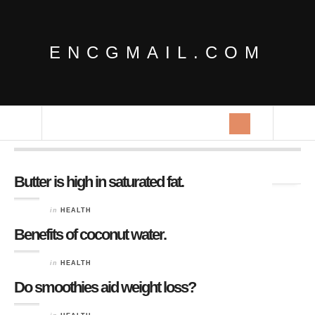
ENCGMAIL.COM
Tag Archives:
nutrients
Butter is high in saturated fat.
in
HEALTH
Benefits of coconut water.
in
HEALTH
Do smoothies aid weight loss?