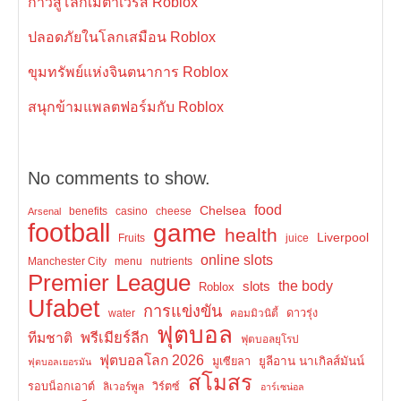
ก้าวสู่โลกเมตาเวิร์ส Roblox
ปลอดภัยในโลกเสมือน Roblox
ขุมทรัพย์แห่งจินตนาการ Roblox
สนุกข้ามแพลตฟอร์มกับ Roblox
No comments to show.
food
Chelsea
benefits
casino
cheese
Arsenal
football
game
health
Liverpool
Fruits
juice
online slots
Manchester City
menu
nutrients
Premier League
the body
slots
Roblox
Ufabet
การแข่งขัน
water
คอมมิวนิตี้
ดาวรุ่ง
ฟุตบอล
พรีเมียร์ลีก
ทีมชาติ
ฟุตบอลยุโรป
ฟุตบอลโลก 2026
ยูลีอาน นาเกิลส์มันน์
มูเซียลา
ฟุตบอลเยอรมัน
สโมสร
รอบน็อกเอาต์
ลิเวอร์พูล
วิร์ตซ์
อาร์เซน่อล