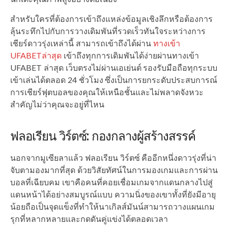
สำหรับใครที่ต้องการเข้าถึงแหล่งข้อมูลเชิงลึกหรือต้องการ
ลุ้นระทึกไปกับการวางเดิมพันที่รวดเร็วทันใจระหว่างการ
เชียร์ดาวรุ่งเหล่านี้ สามารถเข้าถึงได้ผ่าน
ทางเข้า
UFABETล่าสุด
เข้าถึงทุกการเดิมพันได้ง่ายผ่านทางเข้า
UFABET ล่าสุด เว็บตรงไม่ผ่านเอเย่นต์ รองรับมือถือทุกระบบ
เข้าเล่นได้ตลอด 24 ชั่วโมง ซึ่งเป็นการยกระดับประสบการณ์
การเชียร์ฟุตบอลของคุณให้เหนือชั้นและไม่พลาดจังหวะ
สำคัญไม่ว่าคุณจะอยู่ที่ไหน
ฟลอเรียน วิร์ตซ์: กองกลางผู้สร้างสรรค์
นอกจากมูเซียลาแล้ว ฟลอเรียน วิร์ตซ์ คืออีกหนึ่งดาวรุ่งที่น่า
จับตามองมากที่สุด ด้วยวิสัยทัศน์ในการมองเกมและการผ่าน
บอลที่เฉียบคม เขาคือคนที่คอยเชื่อมเกมจากแดนกลางไปสู่
แดนหน้าได้อย่างสมบูรณ์แบบ ความนิ่งของเขาทั้งที่ยังมีอายุ
น้อยถือเป็นจุดแข็งที่ทำให้นาเกิลส์มันน์สามารถวางแผนเกม
รุกที่หลากหลายและกดดันคู่แข่งได้ตลอดเวลา