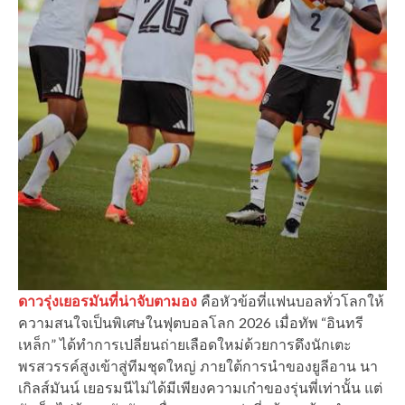
ดาวรุ่งเยอรมันที่น่าจับตามอง
คือหัวข้อที่แฟนบอลทั่วโลกให้
ความสนใจเป็นพิเศษในฟุตบอลโลก 2026 เมื่อทัพ “อินทรี
เหล็ก” ได้ทำการเปลี่ยนถ่ายเลือดใหม่ด้วยการดึงนักเตะ
พรสวรรค์สูงเข้าสู่ทีมชุดใหญ่ ภายใต้การนำของยูลีอาน นา
เกิลส์มันน์ เยอรมนีไม่ได้มีเพียงความเก๋าของรุ่นพี่เท่านั้น แต่