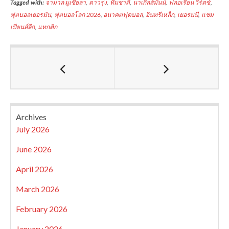
Tagged with:
จามาล มูเซียลา
,
ดาวรุ่ง
,
ทีมชาติ
,
นาเกิลส์มันน์
,
ฟลอเรียน วิร์ตซ์
,
ฟุตบอลเยอรมัน
,
ฟุตบอลโลก 2026
,
อนาคตฟุตบอล
,
อินทรีเหล็ก
,
เยอรมนี
,
แชม
เปียนส์ลีก
,
แทกติก
Archives
July 2026
June 2026
April 2026
March 2026
February 2026
January 2026