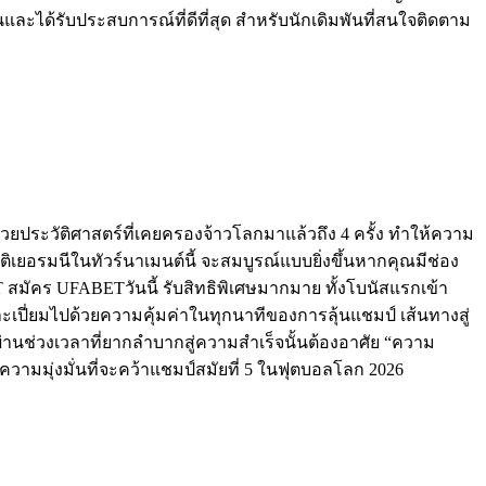
และได้รับประสบการณ์ที่ดีที่สุด สำหรับนักเดิมพันที่สนใจติดตาม
้วยประวัติศาสตร์ที่เคยครองจ้าวโลกมาแล้วถึง 4 ครั้ง ทำให้ความ
าติเยอรมนีในทัวร์นาเมนต์นี้ จะสมบูรณ์แบบยิ่งขึ้นหากคุณมีช่อง
 สมัคร UFABETวันนี้ รับสิทธิพิเศษมากมาย ทั้งโบนัสแรกเข้า
เปี่ยมไปด้วยความคุ้มค่าในทุกนาทีของการลุ้นแชมป์ เส้นทางสู่
มผ่านช่วงเวลาที่ยากลำบากสู่ความสำเร็จนั้นต้องอาศัย “ความ
 ความมุ่งมั่นที่จะคว้าแชมป์สมัยที่ 5 ในฟุตบอลโลก 2026