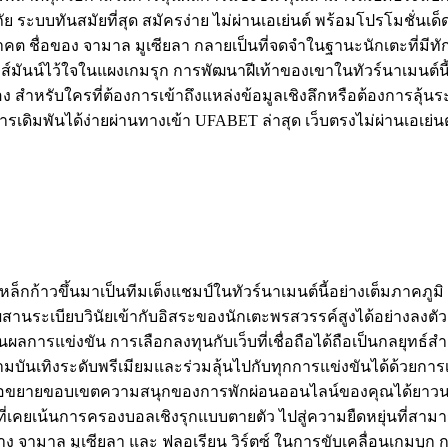
ภัย ระบบทันสมัยที่สุด สมัครง่าย ไม่ผ่านเอเย่นต์ พร้อมโปรโมชั
ต ชื่อของ จามาล มูเซียลา กลายเป็นที่จดจำในฐานะนักเตะที่มีทั
มันน์ไว้ใจในแผงเกมรุก การพัฒนาฝีเท้าของเขาในทัวร์นาเมนต์นี้ไม่เพ
สำหรับใครที่ต้องการเข้าถึงแหล่งข้อมูลเชิงลึกหรือต้องการลุ้นระ
การเดิมพันได้ง่ายผ่านทางเข้า UFABET ล่าสุด เว็บตรงไม่ผ่านเอเย่น
หล็กก้าวขึ้นมาเป็นทีมเต็งแชมป์ในทัวร์นาเมนต์นี้อย่างเต็มภาคภู
มผสานระเบียบวินัยเข้ากับอิสระของนักเตะพรสวรรค์สูงได้อย่างลงต
ารแข่งขัน การเลือกลงทุนกับเว็บที่เชื่อถือได้ถือเป็นกลยุทธ์สำ
นเทิงระดับพรีเมียมและร่วมลุ้นไปกับทุกการแข่งขันได้ด้วยการเล
กวัน เพื่อขยายขอบเขตความสนุกของการพักผ่อนออนไลน์ของคุณได้ยา
จากที่เคยเน้นการครองบอลเชิงรุกแบบตายตัว ไปสู่ความยืดหยุ่นที่
ย่าง จามาล มูเซียลา และ ฟลอเรียน วิร์ตซ์ ในการขับเคลื่อนเกมบุก ก