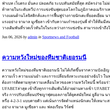
ฟ่าเบท เว็บตรง มั่นคง ปลอดภัย ระบบทันสมัยที่สุด สมัครง่าย ไม่
ท้าทายในระดับทวีป การแข่งขันฟุตบอลโลกในภูมิภาคอเมริกาเหนื
วางแผนด้านโลจิสติกส์และการฟื้นฟูร่างกายนักเตะที่ยอดเยี่ยม น
แรงอย่าง จามาล มูเซียลา เข้ากับความเก๋าของรุ่นพี่ ทำให้ทีมมี
วางเดิมพันที่รวดเร็วทันใจในระหว่างการแข่งขัน สามารถเข้าถึงได
Jun 06, 2026
by
admin
in
Sportnews and Football
ความหวังใหม่ของทีมชาติเยอรมนี
ความหวังใหม่ของทีมชาติเยอรมนี ไม่ได้เกิดขึ้นจากความบังเอิญ 
ความเร็ว ความแม่นยำ และการเปลี่ยนจังหวะเกมอย่างฉับไว ในฟุต
ต้องการติดตามทุกความเคลื่อนไหวของความหวังใหม่นี้ พร้อมร่วมล
UFABETล่าสุด เข้าถึงทุกการเดิมพันได้ง่ายผ่านทางเข้า UFABET ล่
จริง การปรับเปลี่ยนปรัชญาฟุตบอลภายใต้ยุคสมัยใหม่ ยูลีอาน นาเ
หรือ 4-2-3-1 แบบตายตัว แต่เน้นการจัดตำแหน่งนักเตะให้เหมาะสม
อย่าง จามาล มูเซียลา และ ฟลอเรียน วิร์ตซ์