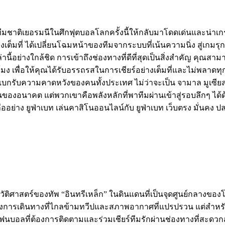
่อนทีมชาติเยอรมนีในศึกฟุตบอลโลกครั้งนี้ให้กลับมาโดดเด่นและน่
างเต็มที่ ได้เปลี่ยนโฉมหน้าของทีมจากระบบที่เน้นความนิ่ง สู่เกม
้อย่างใกล้ชิด การเข้าถึงช่องทางที่ดีที่สุดเป็นสิ่งสำคัญ คุณสามา
่วโมง เพื่อให้คุณได้รับอรรถรสในการเชียร์อย่างเต็มที่และไม่พลา
บกรับความคาดหวังของคนทั้งประเทศ ไม่ว่าจะเป็น จามาล มูเซียลา ที่
ทนของอนาคต แต่พวกเขาคือพลังหลักที่พาทีมผ่านเข้าสู่รอบลึกๆ ได้
ออย่าง ยูฟ่าเบท เล่นคาสิโนออนไลน์กับ ยูฟ่าเบท เว็บตรง มั่นคง ป
วัติศาสตร์ของทัพ “อินทรีเหล็ก” ในดินแดนที่เป็นจุดศูนย์กลางของ
ื่องการเดินทางที่ไกลข้ามทวีปและสภาพอากาศที่แปรปรวน แต่สำห
แฟนบอลที่ต้องการติดตามและร่วมเชียร์ทีมรักผ่านช่องทางที่สะดวก