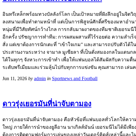
อินทรีเหล็กพร้อมทวงบัลลังก์โลก เป็นเป้าหมายที่ฝังลึกอยู่ในจิ
ลงสนามเพื่อทำตามหน้าที่ แต่เป็นการพิสูจน์ศักดิ์ศรีของมหาอำน
หนุ่มที่มีวิสัยทัศน์กว้างไกล การกลับมาผงาดของทีมชาติเยอรมนีใน
อีกครั้ง ปรัชญาการทำทีม: การผสมผสานที่ไร้รอยต่อ ความสำเร็จขอ
สั่ง แต่เขาต้องการนักเตะที่ “เข้าใจเกม” และสามารถปรับตัวได
ประสานงานระหว่าง จามาล มูเซียลา ที่เป็นดั่งสมองกลในแดนกลาง
ได้ในทุกๆ จังหวะการเข้าทำ เพื่อให้แฟนบอลได้สัมผัสกับความตื่น
ระดับพรีเมียมและร่วมลุ้นไปกับทุกการแข่งขัน คุณสามารถ เล่นคา
Jun 11, 2026
by
admin
in
Sportnews and Football
ดาวรุ่งเยอรมันที่น่าจับตามอง
ดาวรุ่งเยอรมันที่น่าจับตามอง คือหัวข้อที่แฟนบอลทั่วโลกให้ควา
ใหญ่ ภายใต้การนำของยูลีอาน นาเกิลส์มันน์ เยอรมนีไม่ได้มีเพีย
ต้องการติดตามฟอร์มการเล่นของเหล่าวันเดอร์คิดส์เหล่านี้แล