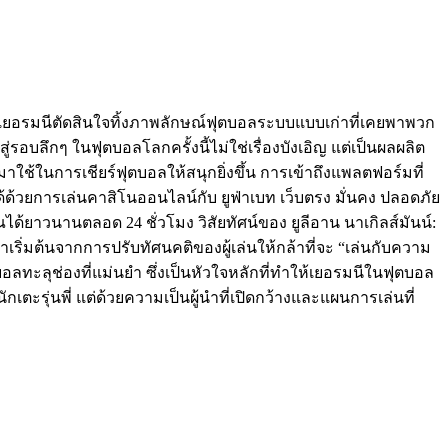
ิเยอรมนีตัดสินใจทิ้งภาพลักษณ์ฟุตบอลระบบแบบเก่าที่เคยพาพวก
รอบลึกๆ ในฟุตบอลโลกครั้งนี้ไม่ใช่เรื่องบังเอิญ แต่เป็นผลผลิต
ในการเชียร์ฟุตบอลให้สนุกยิ่งขึ้น การเข้าถึงแพลตฟอร์มที่
ด้วยการเล่นคาสิโนออนไลน์กับ ยูฟ่าเบท เว็บตรง มั่นคง ปลอดภัย
้ยาวนานตลอด 24 ชั่วโมง วิสัยทัศน์ของ ยูลีอาน นาเกิลส์มันน์:
เริ่มต้นจากการปรับทัศนคติของผู้เล่นให้กล้าที่จะ “เล่นกับความ
อลทะลุช่องที่แม่นยำ ซึ่งเป็นหัวใจหลักที่ทำให้เยอรมนีในฟุตบอล
เตะรุ่นพี่ แต่ด้วยความเป็นผู้นำที่เปิดกว้างและแผนการเล่นที่