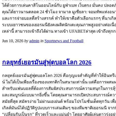
ได้ด้วยการเล่นคาสิโนออนไลน์กับ ยูฟ่าเบท เว็บตรง มั่นคง ปลอด
คุณได้ยาวนานตลอด 24 ชั่วโมง จามาล มูเซียลา: จอมทัพแห่งอนาค
และการจ่ายบอลที่สร้างสรรค์ ทำให้เขาคือตัวเลือกแรกๆ ที่นาเกิลส์
ระบบเยาวชนของเยอรมนียังคงผลิตนักเตะคุณภาพสูงอย่างต่อเนื่อง 
เหล่านี้ สามารถเข้าถึงได้ผ่าน ทางเข้า UFABETล่าสุด เข้าถึงทุก
Jun 10, 2026
by
admin
in
Sportnews and Football
กลยุทธ์เยอรมันสู่ฟุตบอลโลก 2026
กลยุทธ์เยอรมันสู่ฟุตบอลโลก 2026 คือกุญแจสำคัญที่ทำให้อินทรีเ
น์ ไม่ได้เป็นเพียงเรื่องของแทกติกในสนามเท่านั้น แต่คือการผส
สำหรับแฟนบอลที่ต้องการสัมผัสประสบการณ์ความสนุกในการลุ้นผลก
และสมบูรณ์แบบมากยิ่งขึ้น โดยคุณสามารถเปิดประสบการณ์ความบั
สมัยที่สุด สมัครง่าย ไม่ผ่านเอเย่นต์ พร้อมโปรโมชั่นเด็ดทุ
เกิลส์มันน์ได้ปฏิวัติรูปแบบการเล่นเดิมๆ ของทีมชาติเยอรมนี 
“เปลี่ยนรับเป็นรุก” ที่รวดเร็วและแม่นยำ โดยอาศัยผู้เล่นดาวรุ่งอ