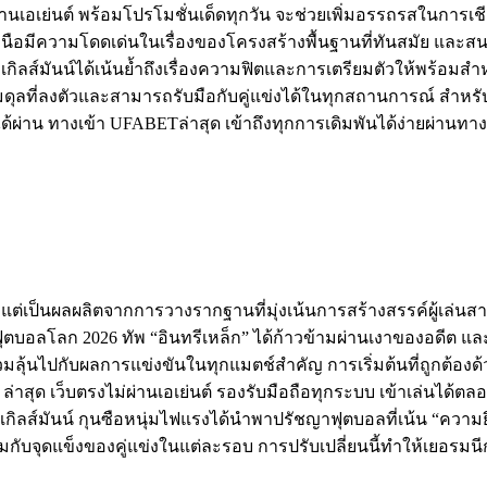
ผ่านเอเย่นต์ พร้อมโปรโมชั่นเด็ดทุกวัน จะช่วยเพิ่มอรรถรสในการเชีย
อมีความโดดเด่นในเรื่องของโครงสร้างพื้นฐานที่ทันสมัย และสนา
าเกิลส์มันน์ได้เน้นย้ำถึงเรื่องความฟิตและการเตรียมตัวให้พร้อ
สมดุลที่ลงตัวและสามารถรับมือกับคู่แข่งได้ในทุกสถานการณ์ สำหรั
้ผ่าน ทางเข้า UFABETล่าสุด เข้าถึงทุกการเดิมพันได้ง่ายผ่านทาง
แต่เป็นผลผลิตจากการวางรากฐานที่มุ่งเน้นการสร้างสรรค์ผู้เล่นสา
บอลโลก 2026 ทัพ “อินทรีเหล็ก” ได้ก้าวข้ามผ่านเงาของอดีต และเ
ุ้นไปกับผลการแข่งขันในทุกแมตช์สำคัญ การเริ่มต้นที่ถูกต้องด้วย
าสุด เว็บตรงไม่ผ่านเอเย่นต์ รองรับมือถือทุกระบบ เข้าเล่นได้ตลอด
กิลส์มันน์ กุนซือหนุ่มไฟแรงได้นำพาปรัชญาฟุตบอลที่เน้น “ความยืด
กับจุดแข็งของคู่แข่งในแต่ละรอบ การปรับเปลี่ยนนี้ทำให้เยอรมนีก