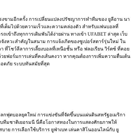
าเกรงขามอีกครั้ง การเปลี่ยนแปลงปรัชญาการทำทีมของ ยูลีอาน นา
รุกที่เต็มไปด้วยความเร็วและความคล่องตัว สำหรับแฟนบอลที่
รถเข้าถึงทุกการเดิมพันได้ง่ายผ่าน ทางเข้า UFABET ล่าสุด เว็บ
ดทุกจังหวะสำคัญในสนาม การแจ้งเกิดของซูเปอร์สตาร์รุ่นใหม่ ใน
โชว์ลีลาการเลี้ยงบอลที่เหนือชั้น หรือ ฟลอเรียน วิร์ตซ์ ที่คอย
ด้วยฟอร์มการเล่นที่คงเส้นคงวา หากคุณต้องการเพิ่มความตื่นเต้น
ลอดภัย ระบบทันสมัยที่สุด
โลกฟุตบอลยุคใหม่ การแข่งขันที่จัดขึ้นบนแผ่นดินสหรัฐอเมริกา
รับทีมชาติเยอรมนี นี่คือโอกาสทองในการแสดงศักยภาพให้
สบาย การเลือกใช้บริการ ยูฟ่าเบท เล่นคาสิโนออนไลน์กับ ยู