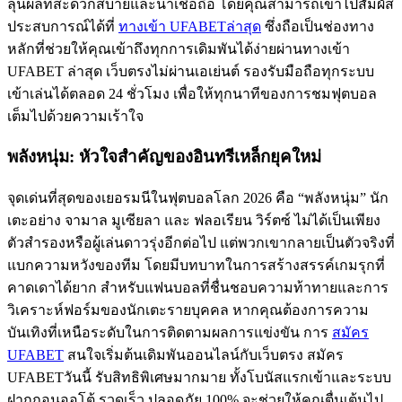
ลุ้นผลที่สะดวกสบายและน่าเชื่อถือ โดยคุณสามารถเข้าไปสัมผัส
ประสบการณ์ได้ที่
ทางเข้า UFABETล่าสุด
ซึ่งถือเป็นช่องทาง
หลักที่ช่วยให้คุณเข้าถึงทุกการเดิมพันได้ง่ายผ่านทางเข้า
UFABET ล่าสุด เว็บตรงไม่ผ่านเอเย่นต์ รองรับมือถือทุกระบบ
เข้าเล่นได้ตลอด 24 ชั่วโมง เพื่อให้ทุกนาทีของการชมฟุตบอล
เต็มไปด้วยความเร้าใจ
พลังหนุ่ม: หัวใจสำคัญของอินทรีเหล็กยุคใหม่
จุดเด่นที่สุดของเยอรมนีในฟุตบอลโลก 2026 คือ “พลังหนุ่ม” นัก
เตะอย่าง จามาล มูเซียลา และ ฟลอเรียน วิร์ตซ์ ไม่ได้เป็นเพียง
ตัวสำรองหรือผู้เล่นดาวรุ่งอีกต่อไป แต่พวกเขากลายเป็นตัวจริงที่
แบกความหวังของทีม โดยมีบทบาทในการสร้างสรรค์เกมรุกที่
คาดเดาได้ยาก สำหรับแฟนบอลที่ชื่นชอบความท้าทายและการ
วิเคราะห์ฟอร์มของนักเตะรายบุคคล หากคุณต้องการความ
บันเทิงที่เหนือระดับในการติดตามผลการแข่งขัน การ
สมัคร
UFABET
สนใจเริ่มต้นเดิมพันออนไลน์กับเว็บตรง สมัคร
UFABETวันนี้ รับสิทธิพิเศษมากมาย ทั้งโบนัสแรกเข้าและระบบ
ฝากถอนออโต้ รวดเร็ว ปลอดภัย 100% จะช่วยให้คุณตื่นเต้นไป