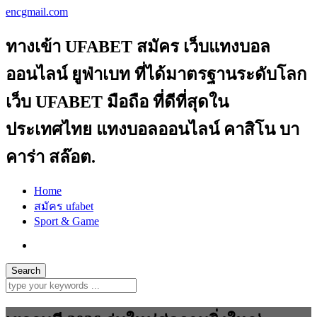
encgmail.com
ทางเข้า UFABET สมัคร เว็บแทงบอล
ออนไลน์ ยูฟ่าเบท ที่ได้มาตรฐานระดับโลก
เว็บ UFABET มือถือ ที่ดีที่สุดใน
ประเทศไทย แทงบอลออนไลน์ คาสิโน บา
คาร่า สล๊อต.
Home
สมัคร ufabet
Sport & Game