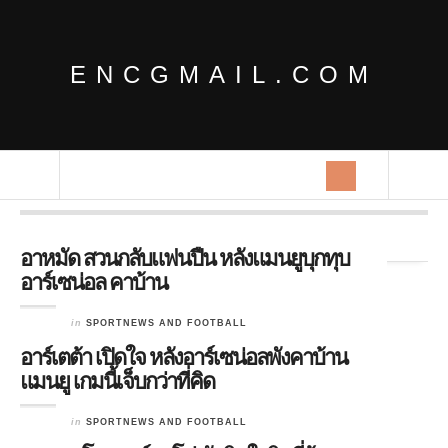
ENCGMAIL.COM
Tag Archives:
พรีเมียร์ลีก
อาหมัด สวนกลับแฟนปืน หลังแมนยูบุกทุบ
อาร์เซน่อล คาบ้าน
in
SPORTNEWS AND FOOTBALL
อาร์เตต้า เปิดใจ หลังอาร์เซน่อลพังคาบ้าน
แมนยู เกมนี้เจ็บกว่าที่คิด
in
SPORTNEWS AND FOOTBALL