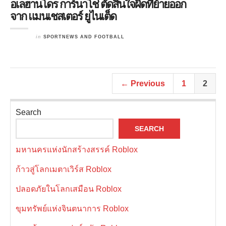
อเลฮานโดร การ์นาโช่ ตัดสินใจผิดที่ย้ายออก
จาก แมนเชสเตอร์ ยูไนเต็ด
in
SPORTNEWS AND FOOTBALL
← Previous
1
2
Search
SEARCH
มหานครแห่งนักสร้างสรรค์ Roblox
ก้าวสู่โลกเมตาเวิร์ส Roblox
ปลอดภัยในโลกเสมือน Roblox
ขุมทรัพย์แห่งจินตนาการ Roblox