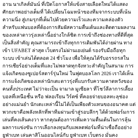
อาน นาเกิลส์มันน์ ที่เปิดโอกาสให้แข้งสายเลือดใหม่ได้แสดง
ศักยภาพอย่างเต็มที่ ได้เปลี่ยนโฉมหน้าของทีมจากระบบที่เน้น
ความนิ่ง สู่เกมรุกที่เต็มไปด้วยความเร็วและความคล่องตัว
สำหรับแฟนบอลที่ต้องการสัมผัสความตื่นเต้นและติดตามผลงาน
ของเหล่าดาวรุ่งเหล่านี้อย่างใกล้ชิด การเข้าถึงช่องทางที่ดีที่สุด
เป็นสิ่งสำคัญ คุณสามารถเข้าถึงทุกการเดิมพันได้ง่ายผ่าน ทาง
เข้า UFABET ล่าสุด เว็บตรงไม่ผ่านเอเย่นต์ รองรับมือถือทุก
ระบบ เข้าเล่นได้ตลอด 24 ชั่วโมง เพื่อให้คุณได้รับอรรถรสใน
การเชียร์อย่างเต็มที่และไม่พลาดทุกจังหวะสำคัญในสนาม การ
แจ้งเกิดของซูเปอร์สตาร์รุ่นใหม่ ในฟุตบอลโลก 2026 เราได้เห็น
การแจ้งเกิดของเหล่านักเตะดาวรุ่งที่แบกรับความคาดหวังของ
คนทั้งประเทศ ไม่ว่าจะเป็น จามาล มูเซียลา ที่โชว์ลีลาการเลี้ยง
บอลที่เหนือชั้น หรือ ฟลอเรียน วิร์ตซ์ ที่คอยจ่ายบอลทะลุช่อง
อย่างแม่นยำ นักเตะเหล่านี้ไม่ได้เป็นเพียงตัวแทนของอนาคต แต่
พวกเขาคือพลังหลักที่พาทีมผ่านเข้าสู่รอบลึกๆ ได้ด้วยฟอร์มการ
เล่นที่คงเส้นคงวา หากคุณต้องการเพิ่มความตื่นเต้นในการลุ้น
ผลการแข่งขัน การเลือกลงทุนกับแพลตฟอร์มที่น่าเชื่อถืออย่าง
ยูฟ่าเบท เล่นคาสิโนออนไลน์กับ ยูฟ่าเบท เว็บตรง มั่นคง