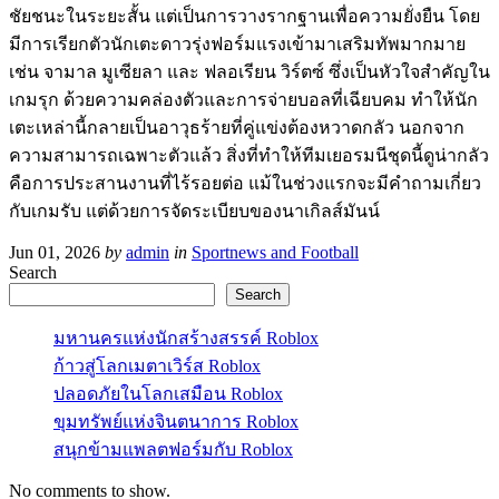
ชัยชนะในระยะสั้น แต่เป็นการวางรากฐานเพื่อความยั่งยืน โดย
มีการเรียกตัวนักเตะดาวรุ่งฟอร์มแรงเข้ามาเสริมทัพมากมาย
เช่น จามาล มูเซียลา และ ฟลอเรียน วิร์ตซ์ ซึ่งเป็นหัวใจสำคัญใน
เกมรุก ด้วยความคล่องตัวและการจ่ายบอลที่เฉียบคม ทำให้นัก
เตะเหล่านี้กลายเป็นอาวุธร้ายที่คู่แข่งต้องหวาดกลัว นอกจาก
ความสามารถเฉพาะตัวแล้ว สิ่งที่ทำให้ทีมเยอรมนีชุดนี้ดูน่ากลัว
คือการประสานงานที่ไร้รอยต่อ แม้ในช่วงแรกจะมีคำถามเกี่ยว
กับเกมรับ แต่ด้วยการจัดระเบียบของนาเกิลส์มันน์
Jun 01, 2026
by
admin
in
Sportnews and Football
Search
Search
มหานครแห่งนักสร้างสรรค์ Roblox
ก้าวสู่โลกเมตาเวิร์ส Roblox
ปลอดภัยในโลกเสมือน Roblox
ขุมทรัพย์แห่งจินตนาการ Roblox
สนุกข้ามแพลตฟอร์มกับ Roblox
No comments to show.