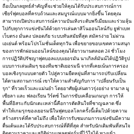
ถือเป็นกลยุทธ์สำคัญที่จะช่วยให้คุณได้รับประสบการณ์การ
เชียร์ฟุตบอลที่ครบถ้วนและสมบูรณ์แบบมากยิ่งขึ้น โดยคุณ
สามารถเปิดประสบการณ์ความบันเทิงระดับพรีเมียมและร่วมลุ้น
ไปกับทุกการแข่งขันได้ด้วยการเล่นคาสิโนออนไลน์กับ ยูฟ่าเบท
เว็บตรง มั่นคง ปลอดภัย ระบบทันสมัยที่สุด สมัครง่าย ไม่ผ่าน
เอเย่นต์ พร้อมโปรโมชั่นเด็ดทุกวัน เพื่อขยายขอบเขตความสนุก
ของการพักผ่อนออนไลน์ของคุณได้ยาวนานตลอด 24 ชั่วโมง
การปฏิวัติปรัชญาฟุตบอลแบบเยอรมัน นาเกิลส์มันน์ได้ปฏิวัติรูป
แบบการเล่นเดิมๆ ของทีมชาติเยอรมนี จากที่เคยเน้นการครอง
บอลเชิงรุกแบบตายตัว ไปสู่ความยืดหยุ่นที่สามารถปรับเปลี่ยน
ได้ตามสถานการณ์ เขาให้ความสำคัญกับการ “เปลี่ยนรับเป็น
รุก” ที่รวดเร็วและแม่นยำ โดยอาศัยผู้เล่นดาวรุ่งอย่าง จามาล มู
เซียลา และ ฟลอเรียน วิร์ตซ์ ในการขับเคลื่อนเกมบุก การให้
พื้นที่อิสระกับนักเตะเหล่านี้คือการตัดสินใจที่ชาญฉลาด ซึ่ง
ทำให้เกมรุกของเยอรมนีในฟุตบอลโลกครั้งนี้เต็มไปด้วยความ
สร้างสรรค์ที่คาดไม่ถึง เพื่อให้การรับชมเกมการแข่งขันมีความ
ตื่นเต้นและได้รับประสบการณ์ที่ดีที่สุด สำหรับนักเดิมพันที่สนใจ
ติดตามราคาและสถิติผ่านแพลตฟอร์มที่ไว้ใจได้ ทางเข้า