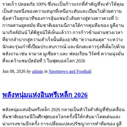
รวดเร็ว ปลอดภัย 100% ซึ่งจะเป็นก้าวแรกที่สำคัญที่จะทำให้คุณ
เป็นส่วนหนึ่งของความสนุกที่เหนือระดับและเปี่ยมไปด้วยความ
คุ้มค่าในทุกนาทีของการลุ้นแชมป์ เส้นทางสู่ดวงดาวดวงที่ 5:
การผสานยุคสมัย ทีมชาติเยอรมนีภายใต้การคุมทีมของ ยูลีอาน
นาเกิลส์มันน์ ได้พิสูจน์ให้เห็นแล้วว่า การก้าวข้ามผ่านช่วงเวลา
ที่ยากลำบากสู่ความสำเร็จนั้นต้องอาศัย “ความสมดุล” ระหว่าง
นักเตะรุ่นเก๋าที่เปี่ยมประสบการณ์ และนักเตะดาวรุ่งที่เต็มไปด้วย
พลังงาน เช่น จามาล มูเซียลา และ ฟลอเรียน วิร์ตซ์ ความมุ่งมั่น
ที่จะคว้าแชมป์สมัยที่ 5 ในฟุตบอลโลก 2026
Jun 08, 2026
by
admin
in
Sportnews and Football
พลังหนุ่มแห่งอินทรีเหล็ก 2026
พลังหนุ่มแห่งอินทรีเหล็ก 2026 กลายเป็นหัวใจสำคัญที่ขับเคลื่อน
ทีมชาติเยอรมนีในศึกฟุตบอลโลกครั้งนี้ให้กลับมาโดดเด่นและ
น่าเกรงขามอีกครั้ง การเปลี่ยนแปลงปรัชญาการทำทีมของ ยูลี