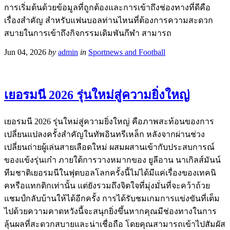
การเริ่มต้นด้วยข้อมูลที่ถูกต้องและการเข้าถึงช่องทางที่ดีคือ
เรื่องสำคัญ สำหรับแฟนบอลท่านไหนที่ต้องการความสะดวก
สบายในการเข้าถึงกิจกรรมเดิมพันกีฬา สามารถ
Jun 04, 2026
by
admin
in
Sportnews and Football
เยอรมนี 2026 รุ่นใหม่สู่ความยิ่งใหญ่
เยอรมนี 2026 รุ่นใหม่สู่ความยิ่งใหญ่ คือภาพสะท้อนของการ
เปลี่ยนแปลงครั้งสำคัญในทัพอินทรีเหล็ก หลังจากผ่านช่วง
เปลี่ยนถ่ายผู้เล่นสายเลือดใหม่ ผสมผสานเข้ากับประสบการณ์
ของแข้งรุ่นเก๋า ภายใต้การวางหมากของ ยูลีอาน นาเกิลส์มันน์
ทีมชาติเยอรมนีในฟุตบอลโลกครั้งนี้ไม่ได้มีแค่เรื่องของเทคนิ
คหรือแทกติกเท่านั้น แต่ยังรวมถึงจิตใจที่มุ่งมั่นที่จะคว้าถ้วย
แชมป์กลับบ้านให้ได้อีกครั้ง การได้รับชมเกมการแข่งขันที่เต็ม
ไปด้วยความคาดหวังนี้จะสนุกยิ่งขึ้นหากคุณมีช่องทางในการ
ลุ้นผลที่สะดวกสบายและน่าเชื่อถือ โดยคุณสามารถเข้าไปสัมผัส