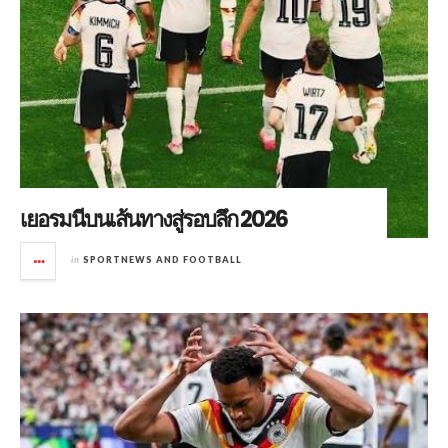
เยอรมนีบนเส้นทางสู่รอบลึก 2026
in
SPORTNEWS AND FOOTBALL