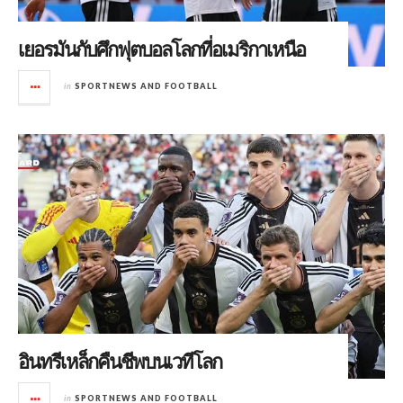
เยอรมันกับศึกฟุตบอลโลกที่อเมริกาเหนือ
in
SPORTNEWS AND FOOTBALL
อินทรีเหล็กคืนชีพบนเวทีโลก
in
SPORTNEWS AND FOOTBALL