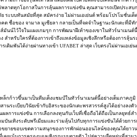
ะไม่พลาดทุกโอกาสในการลุ้นผลการแข่งขัน คุณสามารถเปิดประสบกา
ภัย ระบบทันสมัยที่สุด สมัครง่าย ไม่ผ่านเอเย่นต์ พร้อมโปรโมชั
ต ชื่อของ จามาล มูเซียลา กลายเป็นที่จดจำในฐานะนักเตะที่มีทั
มันน์ไว้ใจในแผงเกมรุก การพัฒนาฝีเท้าของเขาในทัวร์นาเมนต์นี้ไม่เพ
สำหรับใครที่ต้องการเข้าถึงแหล่งข้อมูลเชิงลึกหรือต้องการลุ้นระ
การเดิมพันได้ง่ายผ่านทางเข้า UFABET ล่าสุด เว็บตรงไม่ผ่านเอเย่น
หล็กก้าวขึ้นมาเป็นทีมเต็งแชมป์ในทัวร์นาเมนต์นี้อย่างเต็มภาคภู
มผสานระเบียบวินัยเข้ากับอิสระของนักเตะพรสวรรค์สูงได้อย่างลงต
ารแข่งขัน การเลือกลงทุนกับเว็บที่เชื่อถือได้ถือเป็นกลยุทธ์สำ
นเทิงระดับพรีเมียมและร่วมลุ้นไปกับทุกการแข่งขันได้ด้วยการเล
กวัน เพื่อขยายขอบเขตความสนุกของการพักผ่อนออนไลน์ของคุณได้ยา
จากที่เคยเน้นการครองบอลเชิงรุกแบบตายตัว ไปสู่ความยืดหยุ่นที่