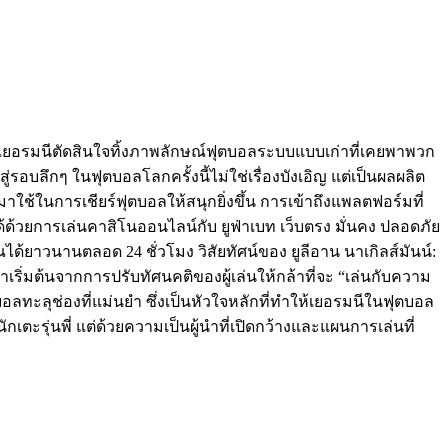
ิเยอรมนีตัดสินใจทิ้งภาพลักษณ์ฟุตบอลระบบแบบเก่าที่เคยพาพวก
รอบลึกๆ ในฟุตบอลโลกครั้งนี้ไม่ใช่เรื่องบังเอิญ แต่เป็นผลผลิต
ในการเชียร์ฟุตบอลให้สนุกยิ่งขึ้น การเข้าถึงแพลตฟอร์มที่
ด้วยการเล่นคาสิโนออนไลน์กับ ยูฟ่าเบท เว็บตรง มั่นคง ปลอดภัย
้ยาวนานตลอด 24 ชั่วโมง วิสัยทัศน์ของ ยูลีอาน นาเกิลส์มันน์:
เริ่มต้นจากการปรับทัศนคติของผู้เล่นให้กล้าที่จะ “เล่นกับความ
อลทะลุช่องที่แม่นยำ ซึ่งเป็นหัวใจหลักที่ทำให้เยอรมนีในฟุตบอล
เตะรุ่นพี่ แต่ด้วยความเป็นผู้นำที่เปิดกว้างและแผนการเล่นที่