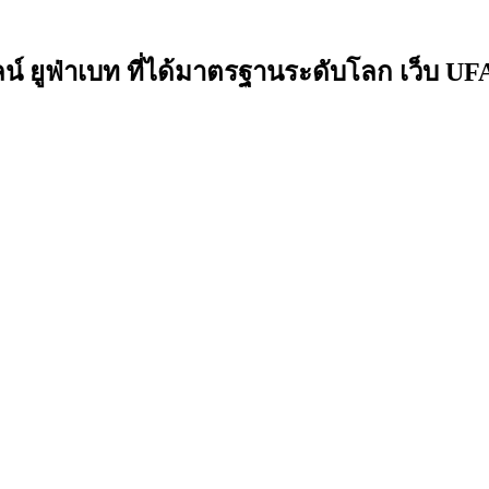
ยูฟ่าเบท ที่ได้มาตรฐานระดับโลก เว็บ UFAB