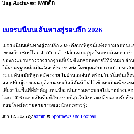
Tag Archives:
แทกติก
เยอรมนีบนเส้นทางสู่รอบลึก 2026
เยอรมนีบนเส้นทางสู่รอบลึก 2026 คือบทพิสูจน์แห่งความอดทนแล
เขาคว้าแชมป์โลก 4 สมัย แล้วเปลี่ยนผ่านสู่ยุคใหม่ที่เน้นความเร
ของกระบวนการวางรากฐานที่เข้มข้นตลอดหลายปีที่ผ่านมา สำหรั
ได้มาตรฐานถือเป็นสิ่งจำเป็นอย่างยิ่ง โดยคุณสามารถเปิดประสบ
ระบบทันสมัยที่สุด สมัครง่าย ไม่ผ่านเอเย่นต์ พร้อมโปรโมชั่นเ
สถาปนิกผู้วางแผน ยูลีอาน นาเกิลส์มันน์ ไม่ได้เข้ามาเป็นเพียง
เสี่ยง” ในพื้นที่ที่สำคัญ แทนที่จะเน้นการเคาะบอลไปมาอย่างปล
โลก 2026 กลายเป็นทีมที่อันตรายที่สุดในจังหวะเปลี่ยนจากรับเป็นร
ตอบโจทย์ความสามารถของนักเตะดาวรุ่ง
Jun 12, 2026
by
admin
in
Sportnews and Football