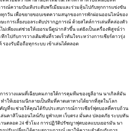
รณ์ความบันเทิงระดับพรีเมียมและร่วมลุ้นไปกับทุกการแข่งขัน
่นเด็ดทุกวัน เพื่อขยายขอบเขตความสนุกของการพักผ่อนออนไลน์ของ
กษะการเลี้ยงบอลระดับปรากฏการณ์ ด้วยสไตล์การเล่นที่คล่องตัว
ียงแต่ช่วยให้เยอรมนีดูน่ากลัวขึ้น แต่ยังเป็นเครื่องพิสูจน์ว่า
ทึกไปกับการวางเดิมพันที่รวดเร็วทันใจระหว่างการเชียร์ดาวรุ่ง
ต์ รองรับมือถือทุกระบบ เข้าเล่นได้ตลอด
มิ การวางแผนที่เฉียบคมภายใต้การคุมทีมของยูลีอาน นาเกิลส์มัน
ัว ทำให้เยอรมนีกลายเป็นทีมที่คาดเดาทางได้ยากที่สุดในโลก
คัญที่จะช่วยให้คุณได้รับประสบการณ์การเชียร์ฟุตบอลที่ครบถ้วน
่นคาสิโนออนไลน์กับ ยูฟ่าเบท เว็บตรง มั่นคง ปลอดภัย ระบบทัน
วนานตลอด 24 ชั่วโมง การปฏิวัติปรัชญาฟุตบอลแบบเยอรมัน นา
สามารถปรับเปลี่ยนได้ตามสถานการณ์ เขาให้ความสำคัญกับการ