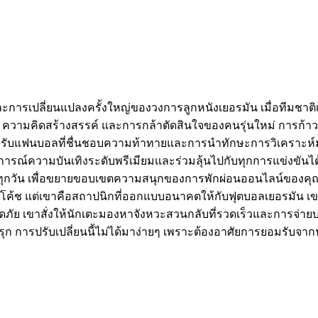
ะการเปลี่ยนแปลงครั้งใหญ่ของวงการลูกหนังเยอรมัน เมื่อทีมชาต
็ว ความคิดสร้างสรรค์ และการกล้าตัดสินใจของคนรุ่นใหม่ การก้าวสู่
บแฟนบอลที่ชื่นชอบความท้าทายและการนำทักษะการวิเคราะห์มาใช้
การณ์ความบันเทิงระดับพรีเมียมและร่วมลุ้นไปกับทุกการแข่งขันได้
ด็ดทุกวัน เพื่อขยายขอบเขตความสนุกของการพักผ่อนออนไลน์ของคุณได
เฮดโค้ช แต่เขาคือสถาปนิกที่ออกแบบอนาคตให้กับฟุตบอลเยอรมัน เขา
อดภัย เขาสั่งให้นักเตะมองหาจังหวะสวนกลับที่รวดเร็วและการจ่ายบ
ุก การปรับเปลี่ยนนี้ไม่ได้มาง่ายๆ เพราะต้องอาศัยการยอมรับจากนัก