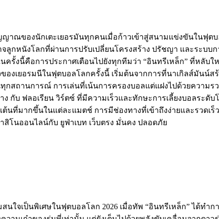
ตวิญญาณของนักเตะเยอรมันทุกคนเมื่อก้าวเข้าสู่สนามแข่งขันในฟุตบ
าจลูกหนังโลกที่ผ่านการปรับเปลี่ยนโครงสร้าง ปรัชญา และระบบการ
ครั้งนี้คือการประกาศเตือนไปยังทุกทีมว่า “อินทรีเหล็ก” ที่หลับให
งเยอรมนีในฟุตบอลโลกครั้งนี้ เริ่มต้นจากการที่นาเกิลส์มันน์สร้า
้ในทุกสถานการณ์ การเล่นที่เน้นการครองบอลแต่แฝงไปด้วยความรวดเ
 กับ ฟลอเรียน วิร์ตซ์ ที่มีความเร็วและทักษะการเลี้ยงบอลระดับ
เต้นที่มากขึ้นในแต่ละแมตช์ การมีช่องทางที่เข้าถึงง่ายและรวดเร
สิโนออนไลน์กับ ยูฟ่าเบท เว็บตรง มั่นคง ปลอดภัย
มสนใจเป็นพิเศษในฟุตบอลโลก 2026 เมื่อทัพ “อินทรีเหล็ก” ได้ทำการ
งความเก๋าของรุ่นพี่เท่านั้น แต่ยังเต็มไปด้วยพลังขับเคลื่อนจากด