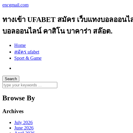
encgmail.com
ทางเข้า UFABET สมัคร เว็บแทงบอลออนไลน์ 
บอลออนไลน์ คาสิโน บาคาร่า สล๊อต.
Home
สมัคร ufabet
Sport & Game
Browse By
Archives
July 2026
June 2026