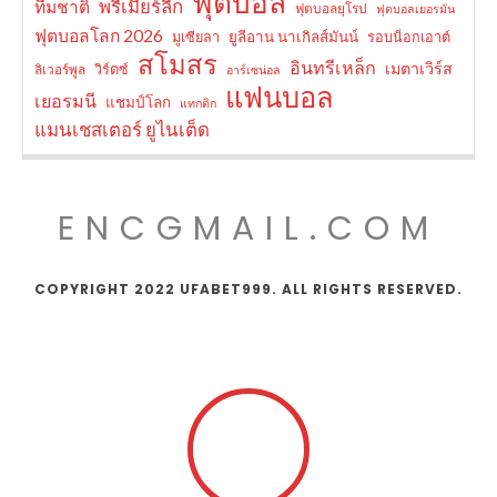
ฟุตบอล
พรีเมียร์ลีก
ทีมชาติ
ฟุตบอลยุโรป
ฟุตบอลเยอรมัน
ฟุตบอลโลก 2026
ยูลีอาน นาเกิลส์มันน์
มูเซียลา
รอบน็อกเอาต์
สโมสร
อินทรีเหล็ก
เมตาเวิร์ส
ลิเวอร์พูล
วิร์ตซ์
อาร์เซน่อล
แฟนบอล
เยอรมนี
แชมป์โลก
แทกติก
แมนเชสเตอร์ ยูไนเต็ด
ENCGMAIL.COM
COPYRIGHT 2022 UFABET999. ALL RIGHTS RESERVED.