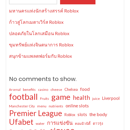
มหานครแห่งนักสร้างสรรค์ Roblox
ก้าวสู่โลกเมตาเวิร์ส Roblox
ปลอดภัยในโลกเสมือน Roblox
ขุมทรัพย์แห่งจินตนาการ Roblox
สนุกข้ามแพลตฟอร์มกับ Roblox
No comments to show.
food
Chelsea
benefits
casino
cheese
Arsenal
football
game
health
Liverpool
Fruits
juice
online slots
Manchester City
menu
nutrients
Premier League
the body
slots
Roblox
Ufabet
การแข่งขัน
water
คอมมิวนิตี้
ดาวรุ่ง