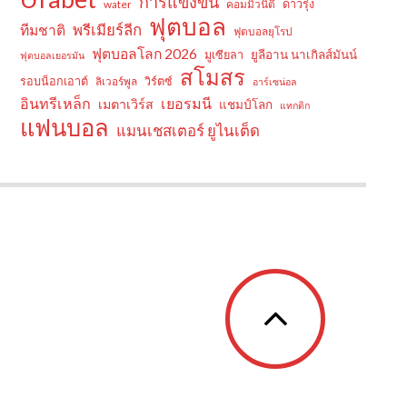
การแข่งขัน
water
คอมมิวนิตี้
ดาวรุ่ง
ฟุตบอล
พรีเมียร์ลีก
ทีมชาติ
ฟุตบอลยุโรป
ฟุตบอลโลก 2026
ยูลีอาน นาเกิลส์มันน์
มูเซียลา
ฟุตบอลเยอรมัน
สโมสร
รอบน็อกเอาต์
ลิเวอร์พูล
วิร์ตซ์
อาร์เซน่อล
อินทรีเหล็ก
เยอรมนี
เมตาเวิร์ส
แชมป์โลก
แทกติก
แฟนบอล
แมนเชสเตอร์ ยูไนเต็ด