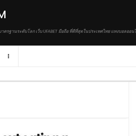
M
้มาตรฐานระดับโลก เว็บ UFABET มือถือ ที่ดีที่สุดในประเทศไทย แทงบอลออนไ