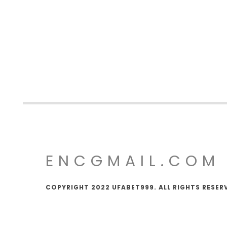
ENCGMAIL.COM
COPYRIGHT 2022 UFABET999. ALL RIGHTS RESER