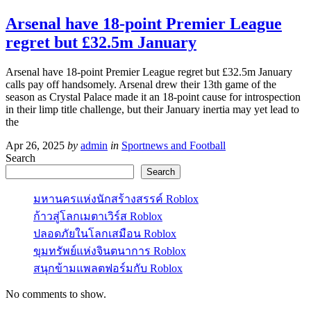
Arsenal have 18-point Premier League
regret but £32.5m January
Arsenal have 18-point Premier League regret but £32.5m January
calls pay off handsomely. Arsenal drew their 13th game of the
season as Crystal Palace made it an 18-point cause for introspection
in their limp title challenge, but their January inertia may yet lead to
the
Apr 26, 2025
by
admin
in
Sportnews and Football
Search
Search
มหานครแห่งนักสร้างสรรค์ Roblox
ก้าวสู่โลกเมตาเวิร์ส Roblox
ปลอดภัยในโลกเสมือน Roblox
ขุมทรัพย์แห่งจินตนาการ Roblox
สนุกข้ามแพลตฟอร์มกับ Roblox
No comments to show.