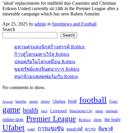
‘ideal’ replacements for midfield duo Casemiro and Christian
Eriksen United currently sit 14th in the Premier League after a
miserable campaign which has seen Ruben Amorim
Apr 25, 2025
by
admin
in
Sportnews and Football
Search
Search
มหานครแห่งนักสร้างสรรค์ Roblox
ก้าวสู่โลกเมตาเวิร์ส Roblox
ปลอดภัยในโลกเสมือน Roblox
ขุมทรัพย์แห่งจินตนาการ Roblox
สนุกข้ามแพลตฟอร์มกับ Roblox
No comments to show.
football
food
Chelsea
benefits
casino
cheese
Fruits
Arsenal
game
health
Liverpool
juice
Manchester City
menu
nutrients
Premier League
online slots
the body
slots
Roblox
Ufabet
การแข่งขัน
ทีมชาติ
water
คอมมิวนิตี้
ดาวรุ่ง