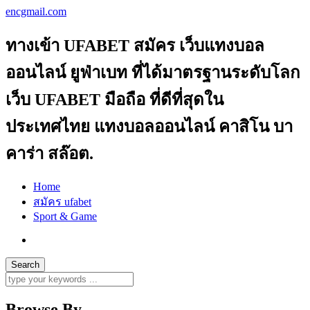
encgmail.com
ทางเข้า UFABET สมัคร เว็บแทงบอล
ออนไลน์ ยูฟ่าเบท ที่ได้มาตรฐานระดับโลก
เว็บ UFABET มือถือ ที่ดีที่สุดใน
ประเทศไทย แทงบอลออนไลน์ คาสิโน บา
คาร่า สล๊อต.
Home
สมัคร ufabet
Sport & Game
Browse By