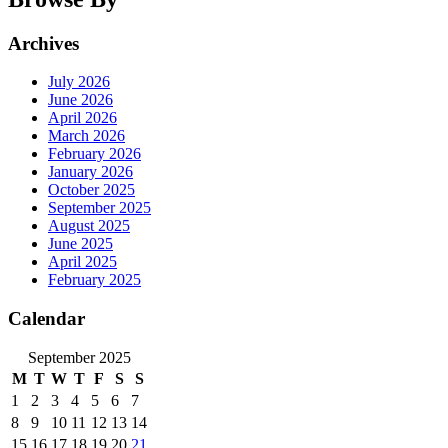
Archives
July 2026
June 2026
April 2026
March 2026
February 2026
January 2026
October 2025
September 2025
August 2025
June 2025
April 2025
February 2025
Calendar
September 2025
M
T
W
T
F
S
S
1
2
3
4
5
6
7
8
9
10
11
12
13
14
15
16
17
18
19
20
21