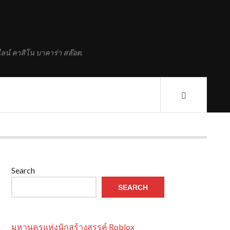
ลน์ คาสิโน บาคาร่า สล๊อต.
Search
SEARCH
มหานครแห่งนักสร้างสรรค์ Roblox