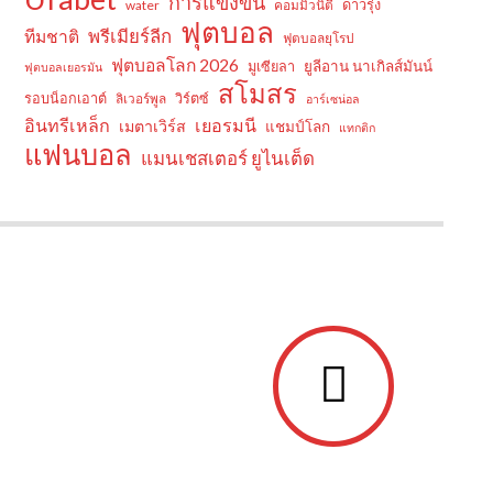
การแข่งขัน
water
คอมมิวนิตี้
ดาวรุ่ง
ฟุตบอล
พรีเมียร์ลีก
ทีมชาติ
ฟุตบอลยุโรป
ฟุตบอลโลก 2026
ยูลีอาน นาเกิลส์มันน์
มูเซียลา
ฟุตบอลเยอรมัน
สโมสร
รอบน็อกเอาต์
ลิเวอร์พูล
วิร์ตซ์
อาร์เซน่อล
อินทรีเหล็ก
เยอรมนี
เมตาเวิร์ส
แชมป์โลก
แทกติก
แฟนบอล
แมนเชสเตอร์ ยูไนเต็ด