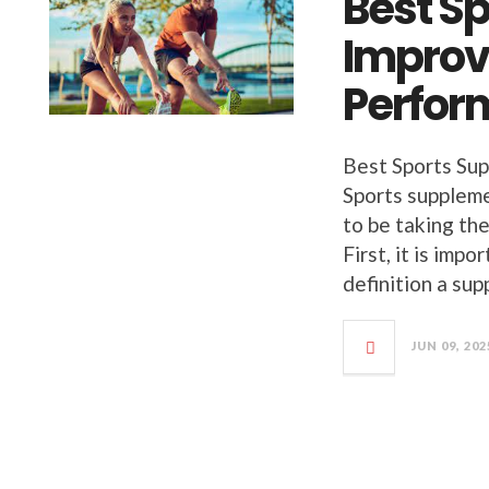
Best S
Improv
Perfor
Best Sports Su
Sports suppleme
to be taking th
First, it is imp
definition a sup
JUN 09, 202