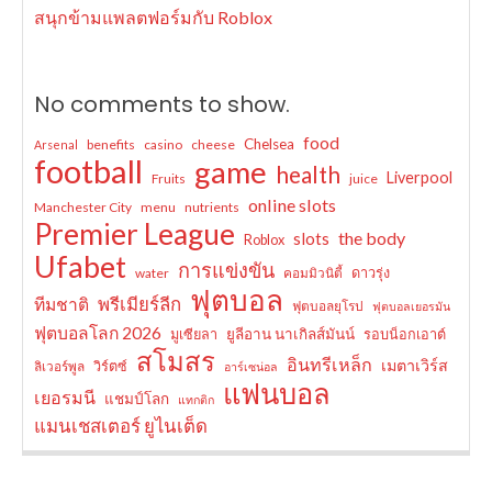
สนุกข้ามแพลตฟอร์มกับ Roblox
No comments to show.
food
Chelsea
benefits
casino
cheese
Arsenal
football
game
health
Liverpool
Fruits
juice
online slots
Manchester City
menu
nutrients
Premier League
the body
slots
Roblox
Ufabet
การแข่งขัน
water
คอมมิวนิตี้
ดาวรุ่ง
ฟุตบอล
พรีเมียร์ลีก
ทีมชาติ
ฟุตบอลยุโรป
ฟุตบอลเยอรมัน
ฟุตบอลโลก 2026
ยูลีอาน นาเกิลส์มันน์
มูเซียลา
รอบน็อกเอาต์
สโมสร
อินทรีเหล็ก
เมตาเวิร์ส
ลิเวอร์พูล
วิร์ตซ์
อาร์เซน่อล
แฟนบอล
เยอรมนี
แชมป์โลก
แทกติก
แมนเชสเตอร์ ยูไนเต็ด