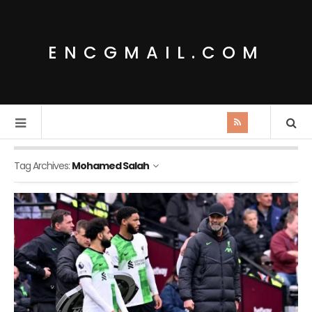
ENCGMAIL.COM
Tag Archives:
Mohamed Salah