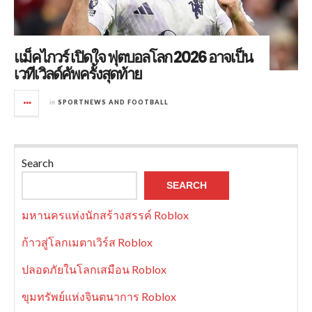
แม็คไกวร์ เปิดใจ ฟุตบอลโลก 2026 อาจเป็น
เวทีเวิลด์คัพครั้งสุดท้าย
in
SPORTNEWS AND FOOTBALL
Search
SEARCH
มหานครแห่งนักสร้างสรรค์ Roblox
ก้าวสู่โลกเมตาเวิร์ส Roblox
ปลอดภัยในโลกเสมือน Roblox
ขุมทรัพย์แห่งจินตนาการ Roblox