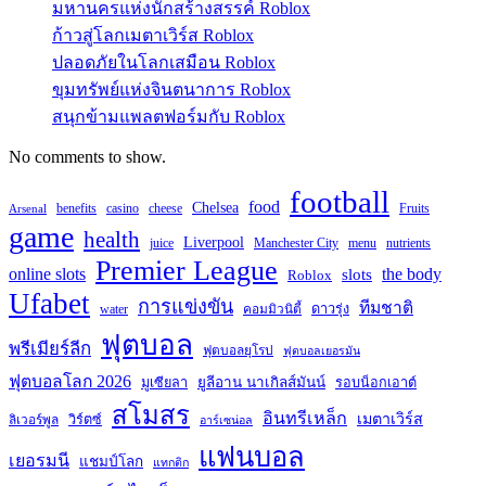
มหานครแห่งนักสร้างสรรค์ Roblox
ก้าวสู่โลกเมตาเวิร์ส Roblox
ปลอดภัยในโลกเสมือน Roblox
ขุมทรัพย์แห่งจินตนาการ Roblox
สนุกข้ามแพลตฟอร์มกับ Roblox
No comments to show.
football
food
Chelsea
benefits
casino
cheese
Fruits
Arsenal
game
health
Liverpool
juice
Manchester City
menu
nutrients
Premier League
online slots
the body
slots
Roblox
Ufabet
การแข่งขัน
ทีมชาติ
water
คอมมิวนิตี้
ดาวรุ่ง
ฟุตบอล
พรีเมียร์ลีก
ฟุตบอลยุโรป
ฟุตบอลเยอรมัน
ฟุตบอลโลก 2026
ยูลีอาน นาเกิลส์มันน์
มูเซียลา
รอบน็อกเอาต์
สโมสร
อินทรีเหล็ก
เมตาเวิร์ส
ลิเวอร์พูล
วิร์ตซ์
อาร์เซน่อล
แฟนบอล
เยอรมนี
แชมป์โลก
แทกติก