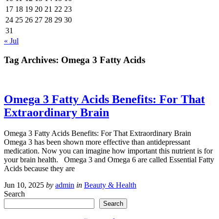
17
18
19
20
21
22
23
24
25
26
27
28
29
30
31
« Jul
Tag Archives:
Omega 3 Fatty Acids
Omega 3 Fatty Acids Benefits: For That
Extraordinary Brain
Omega 3 Fatty Acids Benefits: For That Extraordinary Brain
Omega 3 has been shown more effective than antidepressant
medication. Now you can imagine how important this nutrient is for
your brain health. Omega 3 and Omega 6 are called Essential Fatty
Acids because they are
Jun 10, 2025
by
admin
in
Beauty & Health
Search
Search