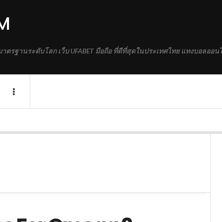
M
้มาตรฐานระดับโลก เว็บ UFABET มือถือ ที่ดีที่สุดในประเทศไทย แทงบอลออนไ