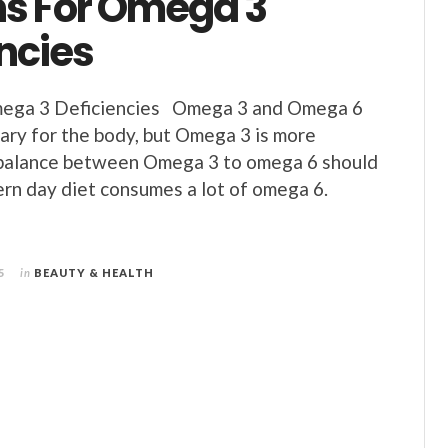
s For Omega 3
encies
mega 3 Deficiencies Omega 3 and Omega 6
ary for the body, but Omega 3 is more
e balance between Omega 3 to omega 6 should
ern day diet consumes a lot of omega 6.
5
in
BEAUTY & HEALTH